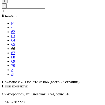
+
-
В корзину
|<
<
62
63
64
65
66
67
68
69
70
>
>|
Показано с 781 по 792 из 866 (всего 73 страниц)
Наши контакты:
Симферополь, ул.Киевская, 77/4, офис 310
+79787382220