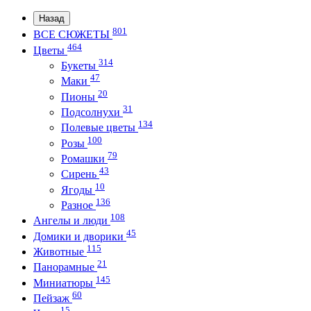
Назад
801
ВСЕ СЮЖЕТЫ
464
Цветы
314
Букеты
47
Маки
20
Пионы
31
Подсолнухи
134
Полевые цветы
100
Розы
79
Ромашки
43
Сирень
10
Ягоды
136
Разное
108
Ангелы и люди
45
Домики и дворики
115
Животные
21
Панорамные
145
Миниатюры
60
Пейзаж
15