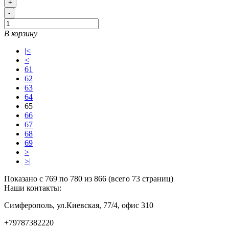
+
-
В корзину
|<
<
61
62
63
64
65
66
67
68
69
>
>|
Показано с 769 по 780 из 866 (всего 73 страниц)
Наши контакты:
Симферополь, ул.Киевская, 77/4, офис 310
+79787382220