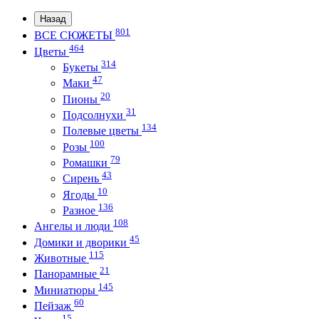
Назад
801
ВСЕ СЮЖЕТЫ
464
Цветы
314
Букеты
47
Маки
20
Пионы
31
Подсолнухи
134
Полевые цветы
100
Розы
79
Ромашки
43
Сирень
10
Ягоды
136
Разное
108
Ангелы и люди
45
Домики и дворики
115
Животные
21
Панорамные
145
Миниатюры
60
Пейзаж
15