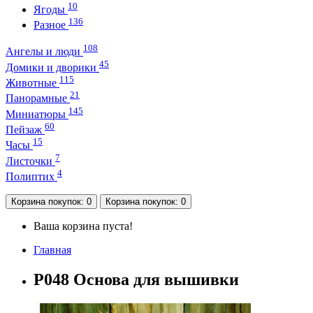
10
Ягоды
136
Разное
108
Ангелы и люди
45
Домики и дворики
115
Животные
21
Панорамные
145
Миниатюры
60
Пейзаж
15
Часы
7
Листочки
4
Полиптих
Корзина
покупок
: 0
Корзина
покупок
: 0
Ваша корзина пуста!
Главная
P048 Основа для вышивки