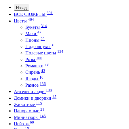
Назад
801
ВСЕ СЮЖЕТЫ
464
Цветы
314
Букеты
47
Маки
20
Пионы
31
Подсолнухи
134
Полевые цветы
100
Розы
79
Ромашки
43
Сирень
10
Ягоды
136
Разное
108
Ангелы и люди
45
Домики и дворики
115
Животные
21
Панорамные
145
Миниатюры
60
Пейзаж
15