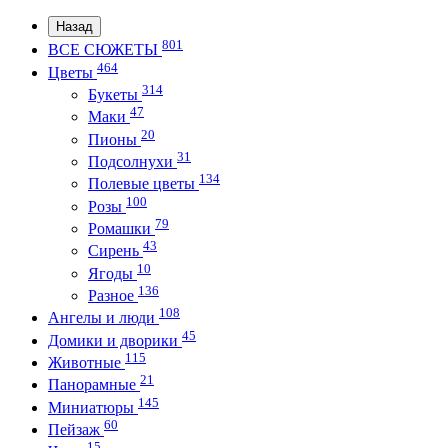
Назад
801
ВСЕ СЮЖЕТЫ
464
Цветы
314
Букеты
47
Маки
20
Пионы
31
Подсолнухи
134
Полевые цветы
100
Розы
79
Ромашки
43
Сирень
10
Ягоды
136
Разное
108
Ангелы и люди
45
Домики и дворики
115
Животные
21
Панорамные
145
Миниатюры
60
Пейзаж
15