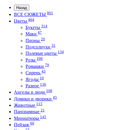
Назад
801
ВСЕ СЮЖЕТЫ
464
Цветы
314
Букеты
47
Маки
20
Пионы
31
Подсолнухи
134
Полевые цветы
100
Розы
79
Ромашки
43
Сирень
10
Ягоды
136
Разное
108
Ангелы и люди
45
Домики и дворики
115
Животные
21
Панорамные
145
Миниатюры
60
Пейзаж
15