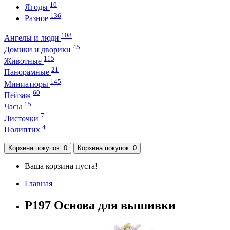
10
Ягоды
136
Разное
108
Ангелы и люди
45
Домики и дворики
115
Животные
21
Панорамные
145
Миниатюры
60
Пейзаж
15
Часы
7
Листочки
4
Полиптих
Корзина
покупок
: 0
Корзина
покупок
: 0
Ваша корзина пуста!
Главная
P197 Основа для вышивки