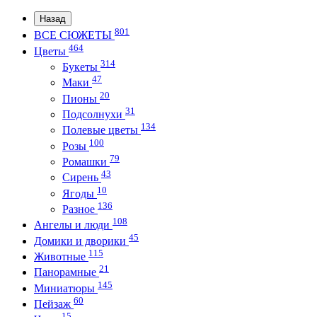
Назад
801
ВСЕ СЮЖЕТЫ
464
Цветы
314
Букеты
47
Маки
20
Пионы
31
Подсолнухи
134
Полевые цветы
100
Розы
79
Ромашки
43
Сирень
10
Ягоды
136
Разное
108
Ангелы и люди
45
Домики и дворики
115
Животные
21
Панорамные
145
Миниатюры
60
Пейзаж
15