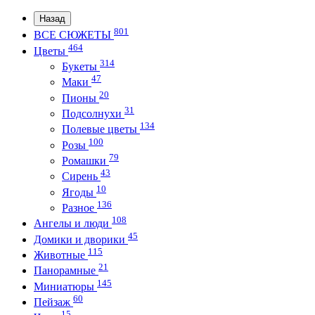
Назад
801
ВСЕ СЮЖЕТЫ
464
Цветы
314
Букеты
47
Маки
20
Пионы
31
Подсолнухи
134
Полевые цветы
100
Розы
79
Ромашки
43
Сирень
10
Ягоды
136
Разное
108
Ангелы и люди
45
Домики и дворики
115
Животные
21
Панорамные
145
Миниатюры
60
Пейзаж
15