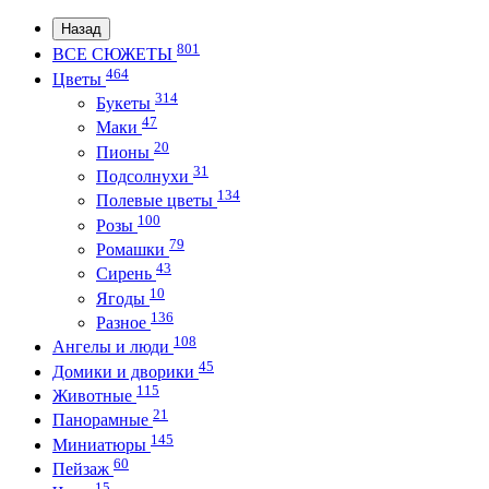
Назад
801
ВСЕ СЮЖЕТЫ
464
Цветы
314
Букеты
47
Маки
20
Пионы
31
Подсолнухи
134
Полевые цветы
100
Розы
79
Ромашки
43
Сирень
10
Ягоды
136
Разное
108
Ангелы и люди
45
Домики и дворики
115
Животные
21
Панорамные
145
Миниатюры
60
Пейзаж
15